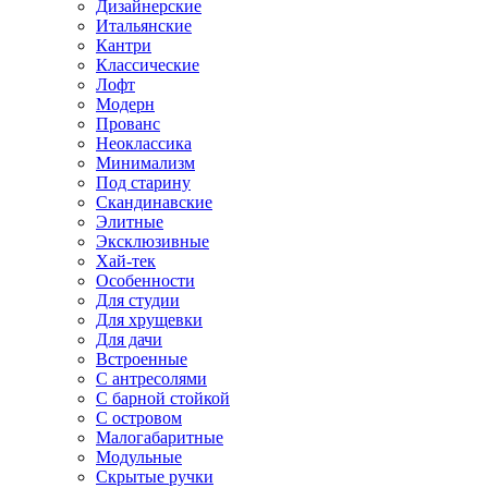
Дизайнерские
Итальянские
Кантри
Классические
Лофт
Модерн
Прованс
Неоклассика
Минимализм
Под старину
Скандинавские
Элитные
Эксклюзивные
Хай-тек
Особенности
Для студии
Для хрущевки
Для дачи
Встроенные
С антресолями
С барной стойкой
С островом
Малогабаритные
Модульные
Скрытые ручки