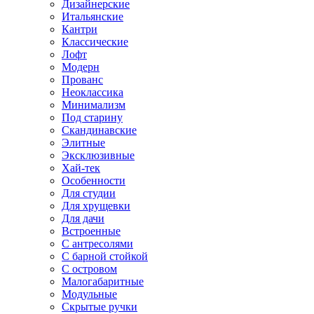
Дизайнерские
Итальянские
Кантри
Классические
Лофт
Модерн
Прованс
Неоклассика
Минимализм
Под старину
Скандинавские
Элитные
Эксклюзивные
Хай-тек
Особенности
Для студии
Для хрущевки
Для дачи
Встроенные
С антресолями
С барной стойкой
С островом
Малогабаритные
Модульные
Скрытые ручки