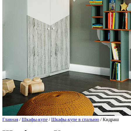
Главная
/
Шкафы-купе
/
Шкафы-купе в спальню
/ Кидраш