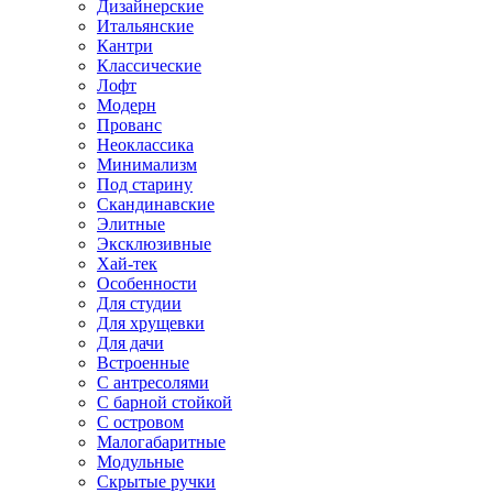
Дизайнерские
Итальянские
Кантри
Классические
Лофт
Модерн
Прованс
Неоклассика
Минимализм
Под старину
Скандинавские
Элитные
Эксклюзивные
Хай-тек
Особенности
Для студии
Для хрущевки
Для дачи
Встроенные
С антресолями
С барной стойкой
С островом
Малогабаритные
Модульные
Скрытые ручки