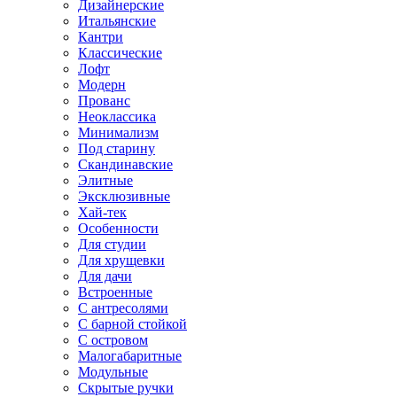
Дизайнерские
Итальянские
Кантри
Классические
Лофт
Модерн
Прованс
Неоклассика
Минимализм
Под старину
Скандинавские
Элитные
Эксклюзивные
Хай-тек
Особенности
Для студии
Для хрущевки
Для дачи
Встроенные
С антресолями
С барной стойкой
С островом
Малогабаритные
Модульные
Скрытые ручки