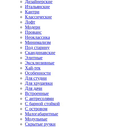
Дизайнерские
Итальянские
Кантри
Классические
Лофт
Модерн
Прованс
Неоклассика
Минимализм
Под старину
Скандинавские
Элитные
Эксклюзивные
Хай-тек
Особенности
Для студии
Для хрущевки
Для дачи
Встроенные
С антресолями
С барной стойкой
С островом
Малогабаритные
Модульные
Скрытые ручки