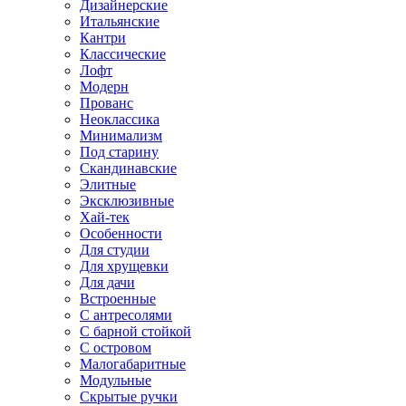
Дизайнерские
Итальянские
Кантри
Классические
Лофт
Модерн
Прованс
Неоклассика
Минимализм
Под старину
Скандинавские
Элитные
Эксклюзивные
Хай-тек
Особенности
Для студии
Для хрущевки
Для дачи
Встроенные
С антресолями
С барной стойкой
С островом
Малогабаритные
Модульные
Скрытые ручки