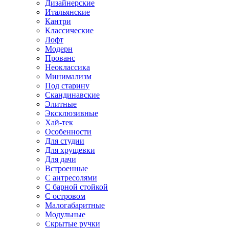
Дизайнерские
Итальянские
Кантри
Классические
Лофт
Модерн
Прованс
Неоклассика
Минимализм
Под старину
Скандинавские
Элитные
Эксклюзивные
Хай-тек
Особенности
Для студии
Для хрущевки
Для дачи
Встроенные
С антресолями
С барной стойкой
С островом
Малогабаритные
Модульные
Скрытые ручки