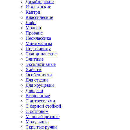
Дизайнерские
Итальянские
Кантри
Классические
Лофт
Модерн
Прованс
Неоклассика
Минимализм
Под старину
Скандинавские
Элитные
Эксклюзивные
Хай-тек
Особенности
Для студии
Для хрущевки
Для дачи
Встроенные
С антресолями
С барной стойкой
С островом
Малогабаритные
Модульные
Скрытые ручки