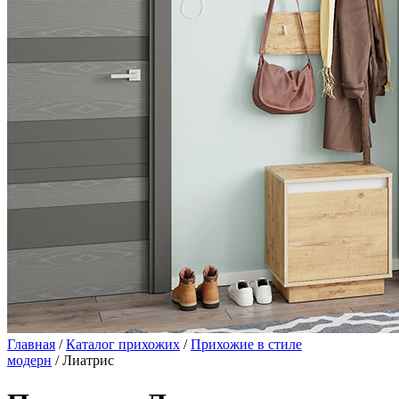
Главная
/
Каталог прихожих
/
Прихожие в стиле
модерн
/ Лиатрис