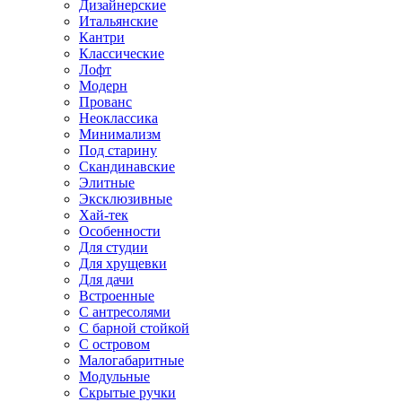
Дизайнерские
Итальянские
Кантри
Классические
Лофт
Модерн
Прованс
Неоклассика
Минимализм
Под старину
Скандинавские
Элитные
Эксклюзивные
Хай-тек
Особенности
Для студии
Для хрущевки
Для дачи
Встроенные
С антресолями
С барной стойкой
С островом
Малогабаритные
Модульные
Скрытые ручки