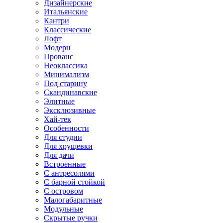
Дизайнерские
Итальянские
Кантри
Классические
Лофт
Модерн
Прованс
Неоклассика
Минимализм
Под старину
Скандинавские
Элитные
Эксклюзивные
Хай-тек
Особенности
Для студии
Для хрущевки
Для дачи
Встроенные
С антресолями
С барной стойкой
С островом
Малогабаритные
Модульные
Скрытые ручки