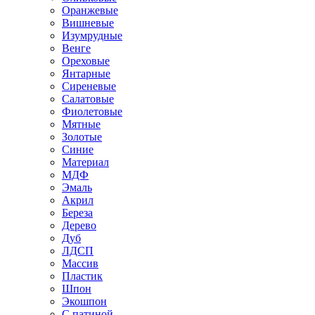
Оранжевые
Вишневые
Изумрудные
Венге
Ореховые
Янтарные
Сиреневые
Салатовые
Фиолетовые
Мятные
Золотые
Синие
Материал
МДФ
Эмаль
Акрил
Береза
Дерево
Дуб
ЛДСП
Массив
Пластик
Шпон
Экошпон
С патиной