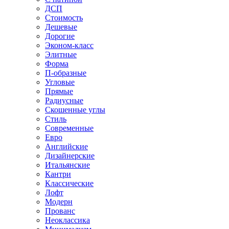
ДСП
Стоимость
Дешевые
Дорогие
Эконом-класс
Элитные
Форма
П-образные
Угловые
Прямые
Радиусные
Скошенные углы
Стиль
Современные
Евро
Английские
Дизайнерские
Итальянские
Кантри
Классические
Лофт
Модерн
Прованс
Неоклассика