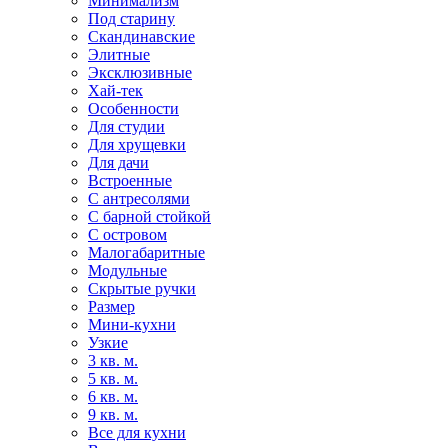
Минимализм
Под старину
Скандинавские
Элитные
Эксклюзивные
Хай-тек
Особенности
Для студии
Для хрущевки
Для дачи
Встроенные
С антресолями
С барной стойкой
С островом
Малогабаритные
Модульные
Скрытые ручки
Размер
Мини-кухни
Узкие
3 кв. м.
5 кв. м.
6 кв. м.
9 кв. м.
Все для кухни