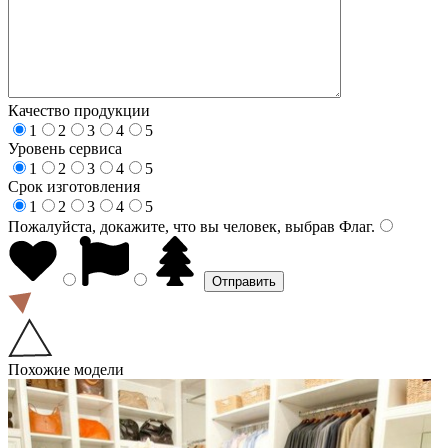
Качество продукции
1
2
3
4
5
Уровень сервиса
1
2
3
4
5
Срок изготовления
1
2
3
4
5
Пожалуйста, докажите, что вы человек, выбрав
Флаг
.
Похожие модели