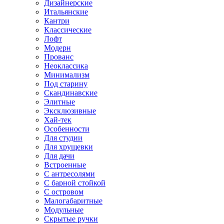
Дизайнерские
Итальянские
Кантри
Классические
Лофт
Модерн
Прованс
Неоклассика
Минимализм
Под старину
Скандинавские
Элитные
Эксклюзивные
Хай-тек
Особенности
Для студии
Для хрущевки
Для дачи
Встроенные
С антресолями
С барной стойкой
С островом
Малогабаритные
Модульные
Скрытые ручки