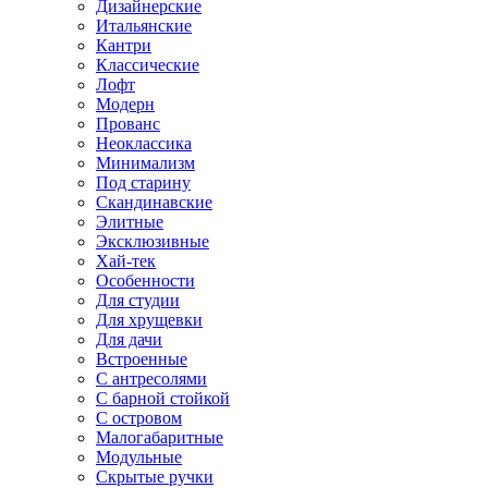
Дизайнерские
Итальянские
Кантри
Классические
Лофт
Модерн
Прованс
Неоклассика
Минимализм
Под старину
Скандинавские
Элитные
Эксклюзивные
Хай-тек
Особенности
Для студии
Для хрущевки
Для дачи
Встроенные
С антресолями
С барной стойкой
С островом
Малогабаритные
Модульные
Скрытые ручки