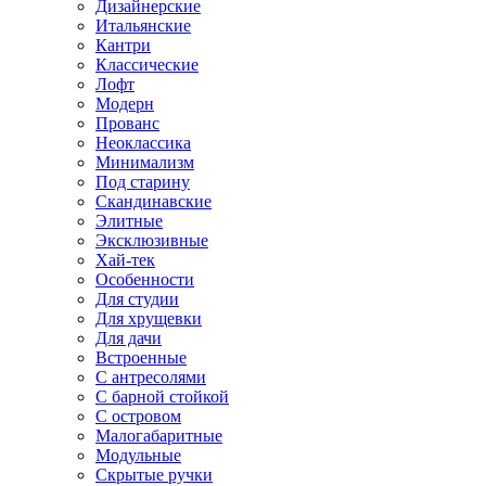
Дизайнерские
Итальянские
Кантри
Классические
Лофт
Модерн
Прованс
Неоклассика
Минимализм
Под старину
Скандинавские
Элитные
Эксклюзивные
Хай-тек
Особенности
Для студии
Для хрущевки
Для дачи
Встроенные
С антресолями
С барной стойкой
С островом
Малогабаритные
Модульные
Скрытые ручки