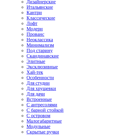
Дизайнерские
Итальянские
Кантри
Классические
Лофт
Модерн
Прованс
Неоклассика
Минимализм
Под старину
Скандинавские
Элитные
Эксклюзивные
Хай-тек
Особенности
Для студии
Для хрущевки
Для дачи
Встроенные
С антресолями
С барной стойкой
С островом
Малогабаритные
Модульные
Скрытые ручки