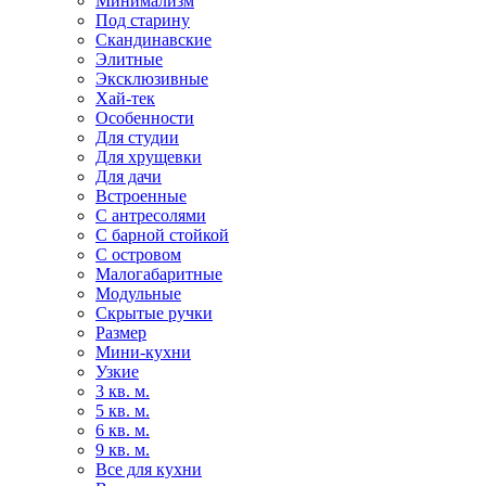
Минимализм
Под старину
Скандинавские
Элитные
Эксклюзивные
Хай-тек
Особенности
Для студии
Для хрущевки
Для дачи
Встроенные
С антресолями
С барной стойкой
С островом
Малогабаритные
Модульные
Скрытые ручки
Размер
Мини-кухни
Узкие
3 кв. м.
5 кв. м.
6 кв. м.
9 кв. м.
Все для кухни