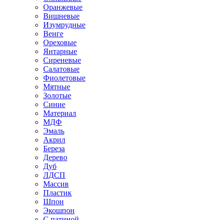
Оранжевые
Вишневые
Изумрудные
Венге
Ореховые
Янтарные
Сиреневые
Салатовые
Фиолетовые
Мятные
Золотые
Синие
Материал
МДФ
Эмаль
Акрил
Береза
Дерево
Дуб
ЛДСП
Массив
Пластик
Шпон
Экошпон
С патиной