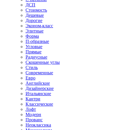
ДСП
Стоимость
Дешевые
Дорогие
Эконом-класс
Элитные
Форма
П-образные
Угловые
Прямые
Радиусные
Скошенные углы
Стиль
Современные
Евро
Английские
Дизайнерские
Итальянские
Кантри
Классические
Лофт
Модерн
Прованс
Неоклассика