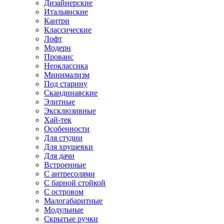
Дизайнерские
Итальянские
Кантри
Классические
Лофт
Модерн
Прованс
Неоклассика
Минимализм
Под старину
Скандинавские
Элитные
Эксклюзивные
Хай-тек
Особенности
Для студии
Для хрущевки
Для дачи
Встроенные
С антресолями
С барной стойкой
С островом
Малогабаритные
Модульные
Скрытые ручки