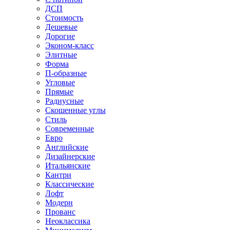
ДСП
Стоимость
Дешевые
Дорогие
Эконом-класс
Элитные
Форма
П-образные
Угловые
Прямые
Радиусные
Скошенные углы
Стиль
Современные
Евро
Английские
Дизайнерские
Итальянские
Кантри
Классические
Лофт
Модерн
Прованс
Неоклассика