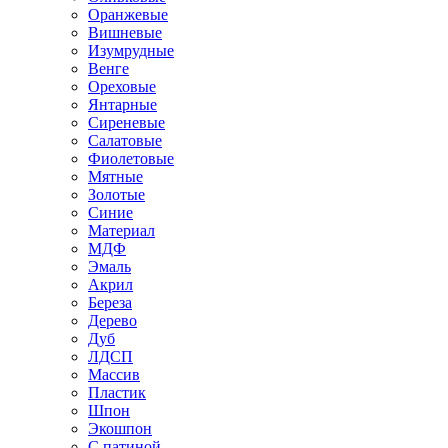
Оранжевые
Вишневые
Изумрудные
Венге
Ореховые
Янтарные
Сиреневые
Салатовые
Фиолетовые
Мятные
Золотые
Синие
Материал
МДФ
Эмаль
Акрил
Береза
Дерево
Дуб
ЛДСП
Массив
Пластик
Шпон
Экошпон
С патиной