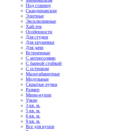
Минимализм
Под старину
Скандинавские
Элитные
Эксклюзивные
Хай-тек
Особенности
Для студии
Для хрущевки
Для дачи
Встроенные
С антресолями
С барной стойкой
С островом
Малогабаритные
Модульные
Скрытые ручки
Размер
Мини-кухни
Узкие
3 кв. м.
5 кв. м.
6 кв. м.
9 кв. м.
Все для кухни