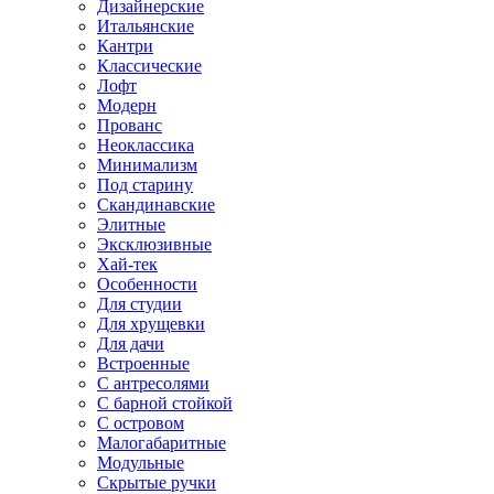
Дизайнерские
Итальянские
Кантри
Классические
Лофт
Модерн
Прованс
Неоклассика
Минимализм
Под старину
Скандинавские
Элитные
Эксклюзивные
Хай-тек
Особенности
Для студии
Для хрущевки
Для дачи
Встроенные
С антресолями
С барной стойкой
С островом
Малогабаритные
Модульные
Скрытые ручки