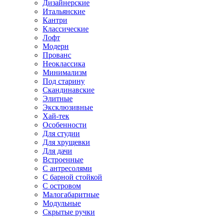
Дизайнерские
Итальянские
Кантри
Классические
Лофт
Модерн
Прованс
Неоклассика
Минимализм
Под старину
Скандинавские
Элитные
Эксклюзивные
Хай-тек
Особенности
Для студии
Для хрущевки
Для дачи
Встроенные
С антресолями
С барной стойкой
С островом
Малогабаритные
Модульные
Скрытые ручки