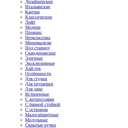
Дизайнерские
Итальянские
Кантри
Классические
Лофт
Модерн
Прованс
Неоклассика
Минимализм
Под старину
Скандинавские
Элитные
Эксклюзивные
Хай-тек
Особенности
Для студии
Для хрущевки
Для дачи
Встроенные
С антресолями
С барной стойкой
С островом
Малогабаритные
Модульные
Скрытые ручки