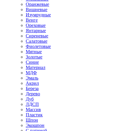
Оранжевые
Вишневые
Изумрудные
Венге
Ореховые
Янтарные
Сиреневые
Салатовые
Фиолетовые
Мятные
Золотые
Синие
Материал
МДФ
Эмаль
Акрил
Береза
Дерево
Дуб
ЛДСП
Массив
Пластик
Шпон
Экошпон
С патиной