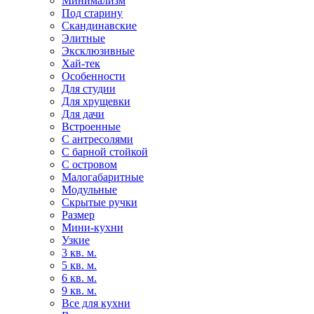
Минимализм
Под старину
Скандинавские
Элитные
Эксклюзивные
Хай-тек
Особенности
Для студии
Для хрущевки
Для дачи
Встроенные
С антресолями
С барной стойкой
С островом
Малогабаритные
Модульные
Скрытые ручки
Размер
Мини-кухни
Узкие
3 кв. м.
5 кв. м.
6 кв. м.
9 кв. м.
Все для кухни