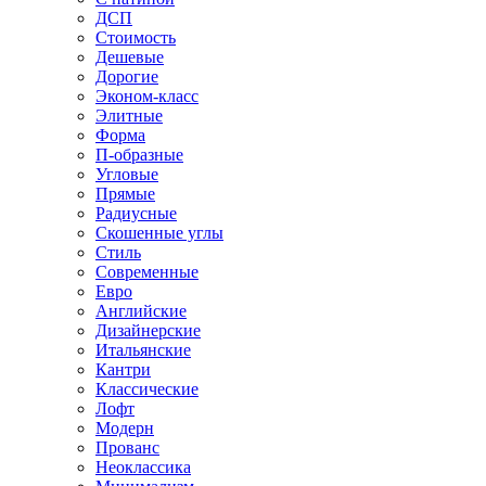
ДСП
Стоимость
Дешевые
Дорогие
Эконом-класс
Элитные
Форма
П-образные
Угловые
Прямые
Радиусные
Скошенные углы
Стиль
Современные
Евро
Английские
Дизайнерские
Итальянские
Кантри
Классические
Лофт
Модерн
Прованс
Неоклассика