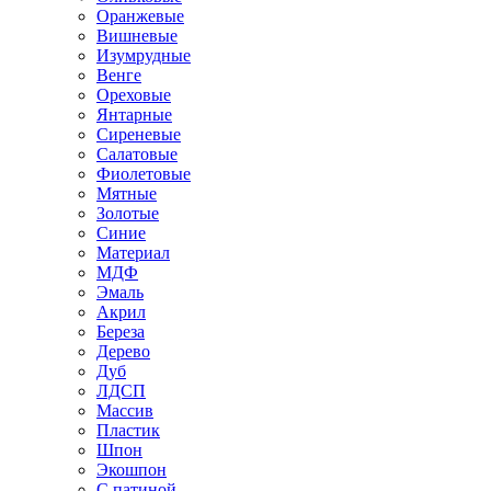
Оранжевые
Вишневые
Изумрудные
Венге
Ореховые
Янтарные
Сиреневые
Салатовые
Фиолетовые
Мятные
Золотые
Синие
Материал
МДФ
Эмаль
Акрил
Береза
Дерево
Дуб
ЛДСП
Массив
Пластик
Шпон
Экошпон
С патиной