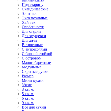
Минимализм
Под старину
Скандинавские
Элитные
Эксклюзивные
Хай-тек
Особенности
Для студии
Для хрущевки
Для дачи
Встроенные
С антресолями
С барной стойкой
С островом
Малогабаритные
Модульные
Скрытые ручки
Размер
Мини-кухни
Узкие
3 кв. м.
5 кв. м.
6 кв. м.
9 кв. м.
Все для кухни