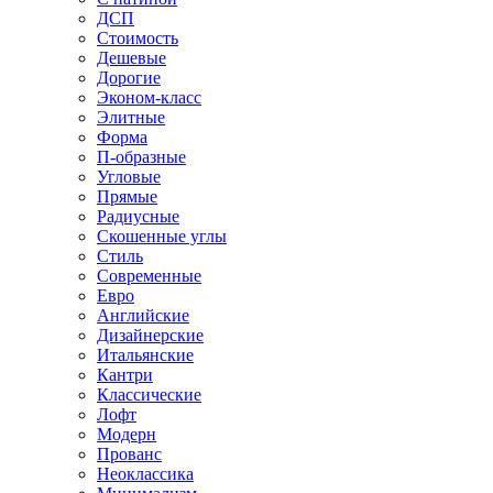
ДСП
Стоимость
Дешевые
Дорогие
Эконом-класс
Элитные
Форма
П-образные
Угловые
Прямые
Радиусные
Скошенные углы
Стиль
Современные
Евро
Английские
Дизайнерские
Итальянские
Кантри
Классические
Лофт
Модерн
Прованс
Неоклассика