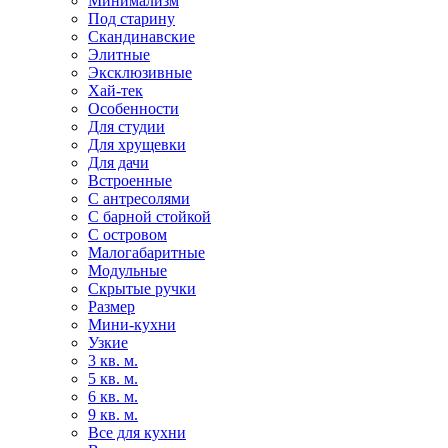
Минимализм
Под старину
Скандинавские
Элитные
Эксклюзивные
Хай-тек
Особенности
Для студии
Для хрущевки
Для дачи
Встроенные
С антресолями
С барной стойкой
С островом
Малогабаритные
Модульные
Скрытые ручки
Размер
Мини-кухни
Узкие
3 кв. м.
5 кв. м.
6 кв. м.
9 кв. м.
Все для кухни