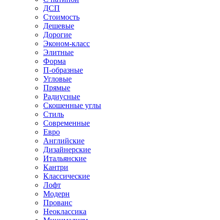
ДСП
Стоимость
Дешевые
Дорогие
Эконом-класс
Элитные
Форма
П-образные
Угловые
Прямые
Радиусные
Скошенные углы
Стиль
Современные
Евро
Английские
Дизайнерские
Итальянские
Кантри
Классические
Лофт
Модерн
Прованс
Неоклассика