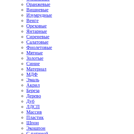
Оранжевые
Вишневые
Изумрудные
Венге
Ореховые
Янтарные
Сиреневые
Салатовые
Фиолетовые
Мятные
Золотые
Синие
Материал
МДФ
Эмаль
Акрил
Береза
Дерево
Дуб
ЛДСП
Массив
Пластик
Шпон
Экошпон
С патиной