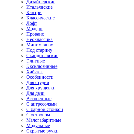
Дизайнерские
Итальянские
Кантри
Классические
Лофт
Модерн
Прованс
Неоклассика
Минимализм
Под старину
Скандинавские
Элитные
Эксклюзивные
Хай-тек
Особенности
Для студии
Для хрущевки
Для дачи
Встроенные
С антресолями
С барной стойкой
С островом
Малогабаритные
Модульные
Скрытые ручки