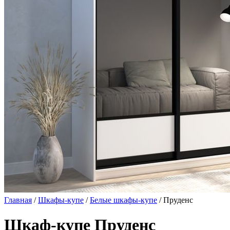
Главная
/
Шкафы-купе
/
Белые шкафы-купе
/ Пруденс
Шкаф-купе Пруденс