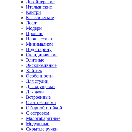
Дизайнерские
Итальянские
Кантри
Классические
Лофт
Модерн
Прованс
Неоклассика
Минимализм
Под старину
Скандинавские
Элитные
Эксклюзивные
Хай-тек
Особенности
Для студии
Для хрущевки
Для дачи
Встроенные
С антресолями
С барной стойкой
С островом
Малогабаритные
Модульные
Скрытые ручки