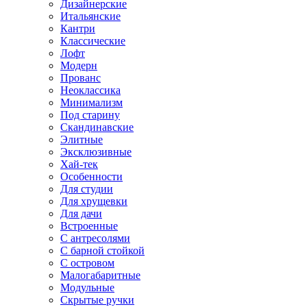
Дизайнерские
Итальянские
Кантри
Классические
Лофт
Модерн
Прованс
Неоклассика
Минимализм
Под старину
Скандинавские
Элитные
Эксклюзивные
Хай-тек
Особенности
Для студии
Для хрущевки
Для дачи
Встроенные
С антресолями
С барной стойкой
С островом
Малогабаритные
Модульные
Скрытые ручки