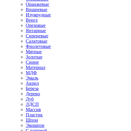
Оранжевые
Вишневые
Изумрудные
Венге
Ореховые
Янтарные
Сиреневые
Салатовые
Фиолетовые
Мятные
Золотые
Синие
Материал
МДФ
Эмаль
Акрил
Береза
Дерево
Дуб
ЛДСП
Массив
Пластик
Шпон
Экошпон
С патиной