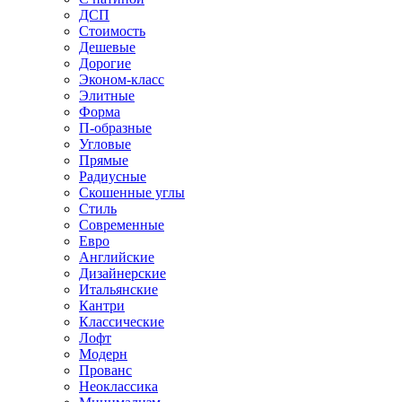
ДСП
Стоимость
Дешевые
Дорогие
Эконом-класс
Элитные
Форма
П-образные
Угловые
Прямые
Радиусные
Скошенные углы
Стиль
Современные
Евро
Английские
Дизайнерские
Итальянские
Кантри
Классические
Лофт
Модерн
Прованс
Неоклассика