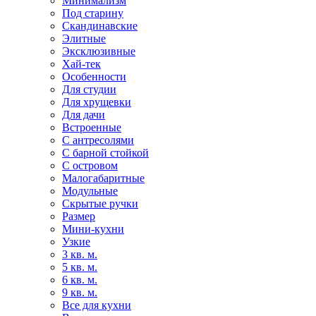
Минимализм
Под старину
Скандинавские
Элитные
Эксклюзивные
Хай-тек
Особенности
Для студии
Для хрущевки
Для дачи
Встроенные
С антресолями
С барной стойкой
С островом
Малогабаритные
Модульные
Скрытые ручки
Размер
Мини-кухни
Узкие
3 кв. м.
5 кв. м.
6 кв. м.
9 кв. м.
Все для кухни