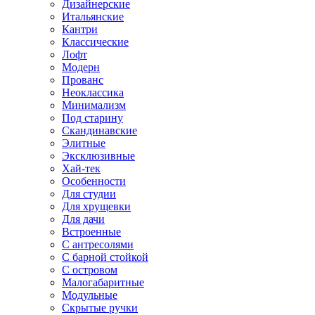
Дизайнерские
Итальянские
Кантри
Классические
Лофт
Модерн
Прованс
Неоклассика
Минимализм
Под старину
Скандинавские
Элитные
Эксклюзивные
Хай-тек
Особенности
Для студии
Для хрущевки
Для дачи
Встроенные
С антресолями
С барной стойкой
С островом
Малогабаритные
Модульные
Скрытые ручки