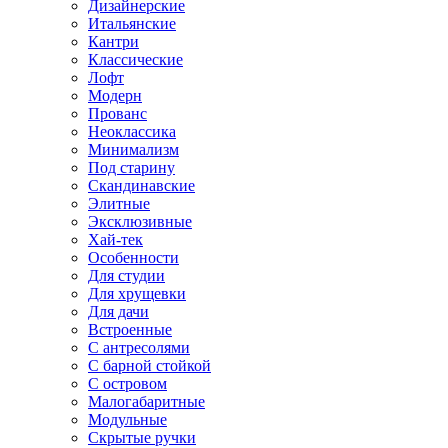
Дизайнерские
Итальянские
Кантри
Классические
Лофт
Модерн
Прованс
Неоклассика
Минимализм
Под старину
Скандинавские
Элитные
Эксклюзивные
Хай-тек
Особенности
Для студии
Для хрущевки
Для дачи
Встроенные
С антресолями
С барной стойкой
С островом
Малогабаритные
Модульные
Скрытые ручки