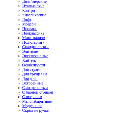
Дизайнерские
Итальянские
Кантри
Классические
Лофт
Модерн
Прованс
Неоклассика
Минимализм
Под старину
Скандинавские
Элитные
Эксклюзивные
Хай-тек
Особенности
Для студии
Для хрущевки
Для дачи
Встроенные
С антресолями
С барной стойкой
С островом
Малогабаритные
Модульные
Скрытые ручки