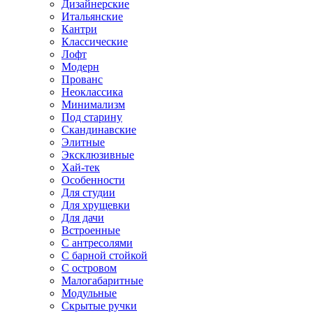
Дизайнерские
Итальянские
Кантри
Классические
Лофт
Модерн
Прованс
Неоклассика
Минимализм
Под старину
Скандинавские
Элитные
Эксклюзивные
Хай-тек
Особенности
Для студии
Для хрущевки
Для дачи
Встроенные
С антресолями
С барной стойкой
С островом
Малогабаритные
Модульные
Скрытые ручки