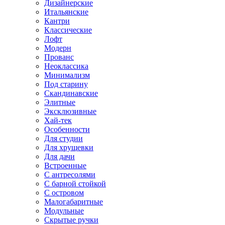
Дизайнерские
Итальянские
Кантри
Классические
Лофт
Модерн
Прованс
Неоклассика
Минимализм
Под старину
Скандинавские
Элитные
Эксклюзивные
Хай-тек
Особенности
Для студии
Для хрущевки
Для дачи
Встроенные
С антресолями
С барной стойкой
С островом
Малогабаритные
Модульные
Скрытые ручки