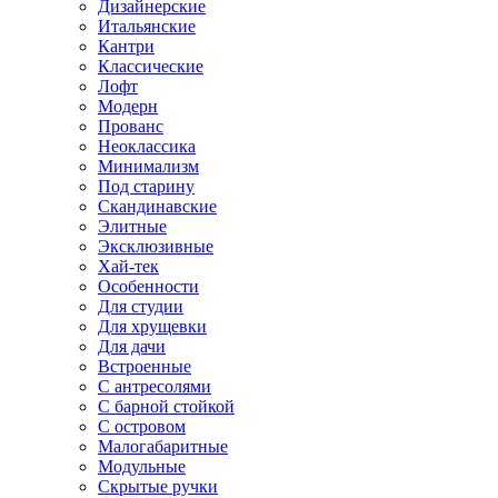
Дизайнерские
Итальянские
Кантри
Классические
Лофт
Модерн
Прованс
Неоклассика
Минимализм
Под старину
Скандинавские
Элитные
Эксклюзивные
Хай-тек
Особенности
Для студии
Для хрущевки
Для дачи
Встроенные
С антресолями
С барной стойкой
С островом
Малогабаритные
Модульные
Скрытые ручки