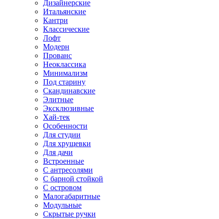
Дизайнерские
Итальянские
Кантри
Классические
Лофт
Модерн
Прованс
Неоклассика
Минимализм
Под старину
Скандинавские
Элитные
Эксклюзивные
Хай-тек
Особенности
Для студии
Для хрущевки
Для дачи
Встроенные
С антресолями
С барной стойкой
С островом
Малогабаритные
Модульные
Скрытые ручки