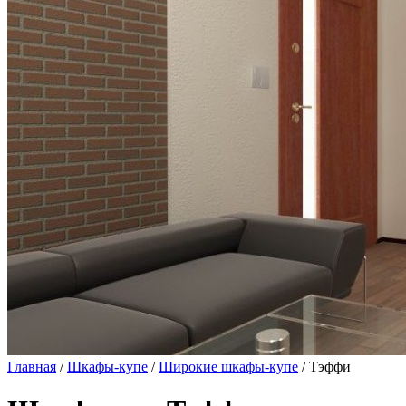
Главная
/
Шкафы-купе
/
Широкие шкафы-купе
/ Тэффи