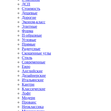
ДСП
Стоимость
Дешевые
Дорогие
Эконом-класс
Элитные
Форма
П-образные
Угловые
Прямые
Радиусные
Скошенные углы
Стиль
Современные
Евро
Английские
Дизайнерские
Итальянские
Кантри
Классические
Лофт
Модерн
Прованс
Неоклассика