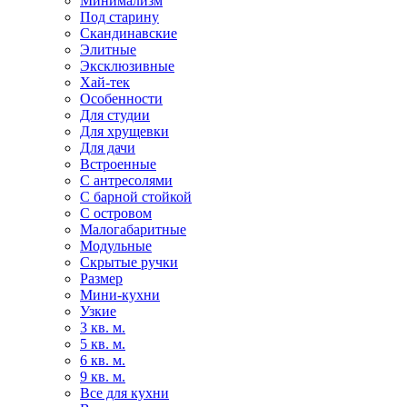
Минимализм
Под старину
Скандинавские
Элитные
Эксклюзивные
Хай-тек
Особенности
Для студии
Для хрущевки
Для дачи
Встроенные
С антресолями
С барной стойкой
С островом
Малогабаритные
Модульные
Скрытые ручки
Размер
Мини-кухни
Узкие
3 кв. м.
5 кв. м.
6 кв. м.
9 кв. м.
Все для кухни