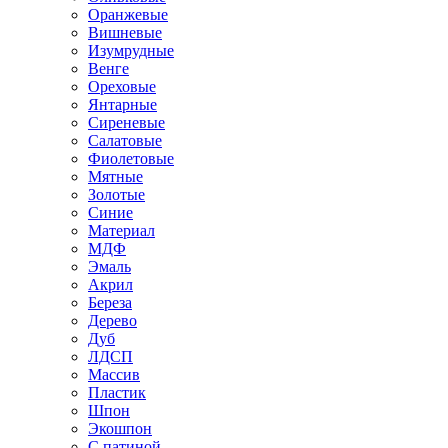
Оранжевые
Вишневые
Изумрудные
Венге
Ореховые
Янтарные
Сиреневые
Салатовые
Фиолетовые
Мятные
Золотые
Синие
Материал
МДФ
Эмаль
Акрил
Береза
Дерево
Дуб
ЛДСП
Массив
Пластик
Шпон
Экошпон
С патиной