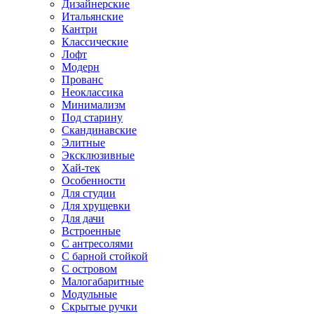
Дизайнерские
Итальянские
Кантри
Классические
Лофт
Модерн
Прованс
Неоклассика
Минимализм
Под старину
Скандинавские
Элитные
Эксклюзивные
Хай-тек
Особенности
Для студии
Для хрущевки
Для дачи
Встроенные
С антресолями
С барной стойкой
С островом
Малогабаритные
Модульные
Скрытые ручки