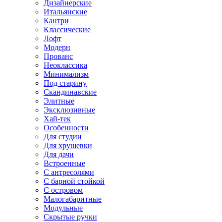
Дизайнерские
Итальянские
Кантри
Классические
Лофт
Модерн
Прованс
Неоклассика
Минимализм
Под старину
Скандинавские
Элитные
Эксклюзивные
Хай-тек
Особенности
Для студии
Для хрущевки
Для дачи
Встроенные
С антресолями
С барной стойкой
С островом
Малогабаритные
Модульные
Скрытые ручки