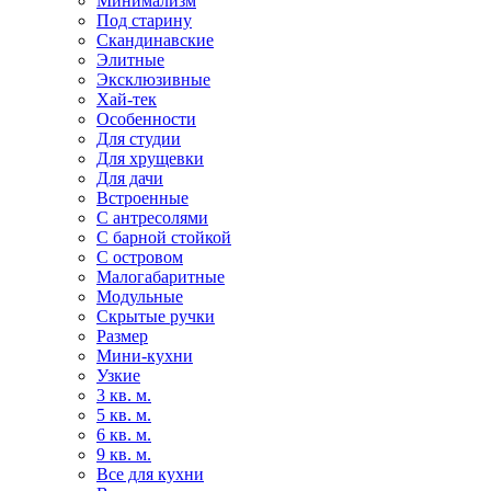
Минимализм
Под старину
Скандинавские
Элитные
Эксклюзивные
Хай-тек
Особенности
Для студии
Для хрущевки
Для дачи
Встроенные
С антресолями
С барной стойкой
С островом
Малогабаритные
Модульные
Скрытые ручки
Размер
Мини-кухни
Узкие
3 кв. м.
5 кв. м.
6 кв. м.
9 кв. м.
Все для кухни