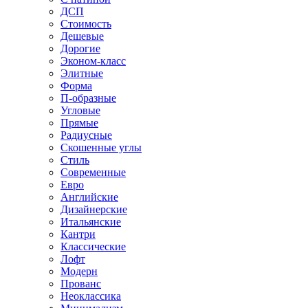
ДСП
Стоимость
Дешевые
Дорогие
Эконом-класс
Элитные
Форма
П-образные
Угловые
Прямые
Радиусные
Скошенные углы
Стиль
Современные
Евро
Английские
Дизайнерские
Итальянские
Кантри
Классические
Лофт
Модерн
Прованс
Неоклассика