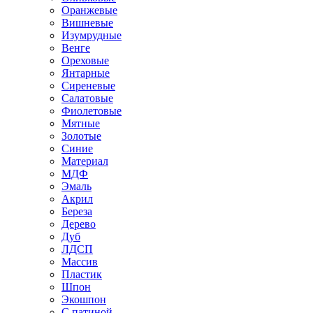
Оранжевые
Вишневые
Изумрудные
Венге
Ореховые
Янтарные
Сиреневые
Салатовые
Фиолетовые
Мятные
Золотые
Синие
Материал
МДФ
Эмаль
Акрил
Береза
Дерево
Дуб
ЛДСП
Массив
Пластик
Шпон
Экошпон
С патиной