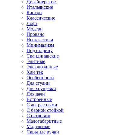
Дизайнерские
Итальянские
Кантри
Классические
Лофт
Модерн
Прованс
Неоклассика
Минимализм
Под старину
Скандинавские
Элитные
Эксклюзивные
Хай-тек
Особенности
Для студии
Для хрущевки
Для дачи
Встроенные
С антресолями
С барной стойкой
С островом
Малогабаритные
Модульные
Скрытые ручки