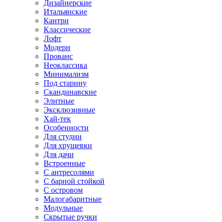
Дизайнерские
Итальянские
Кантри
Классические
Лофт
Модерн
Прованс
Неоклассика
Минимализм
Под старину
Скандинавские
Элитные
Эксклюзивные
Хай-тек
Особенности
Для студии
Для хрущевки
Для дачи
Встроенные
С антресолями
С барной стойкой
С островом
Малогабаритные
Модульные
Скрытые ручки