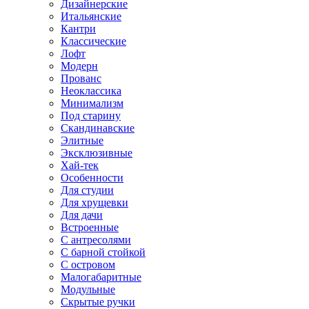
Дизайнерские
Итальянские
Кантри
Классические
Лофт
Модерн
Прованс
Неоклассика
Минимализм
Под старину
Скандинавские
Элитные
Эксклюзивные
Хай-тек
Особенности
Для студии
Для хрущевки
Для дачи
Встроенные
С антресолями
С барной стойкой
С островом
Малогабаритные
Модульные
Скрытые ручки