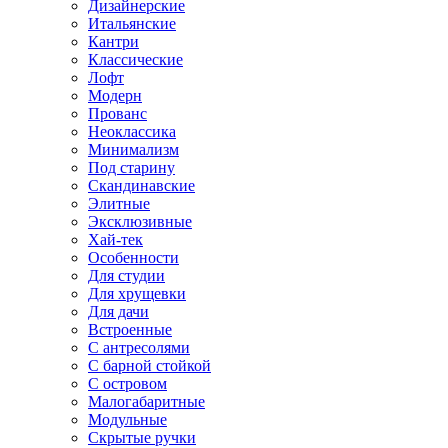
Дизайнерские
Итальянские
Кантри
Классические
Лофт
Модерн
Прованс
Неоклассика
Минимализм
Под старину
Скандинавские
Элитные
Эксклюзивные
Хай-тек
Особенности
Для студии
Для хрущевки
Для дачи
Встроенные
С антресолями
С барной стойкой
С островом
Малогабаритные
Модульные
Скрытые ручки