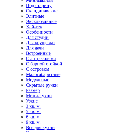
Минимализм
Под старину
Скандинавские
Элитные
Эксклюзивные
Хай-тек
Особенности
Для студии
Для хрущевки
Для дачи
Встроенные
С антресолями
С барной стойкой
С островом
Малогабаритные
Модульные
Скрытые ручки
Размер
Мини-кухни
Узкие
3 кв. м.
5 кв. м.
6 кв. м.
9 кв. м.
Все для кухни