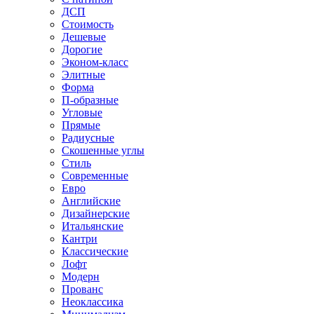
ДСП
Стоимость
Дешевые
Дорогие
Эконом-класс
Элитные
Форма
П-образные
Угловые
Прямые
Радиусные
Скошенные углы
Стиль
Современные
Евро
Английские
Дизайнерские
Итальянские
Кантри
Классические
Лофт
Модерн
Прованс
Неоклассика