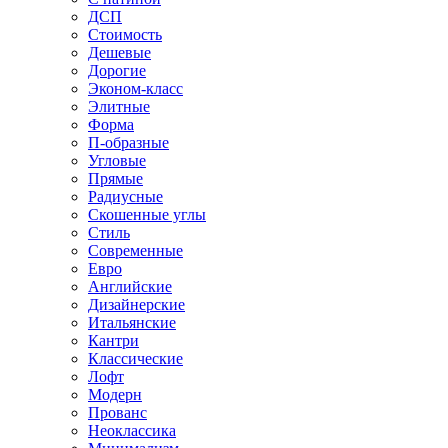
ДСП
Стоимость
Дешевые
Дорогие
Эконом-класс
Элитные
Форма
П-образные
Угловые
Прямые
Радиусные
Скошенные углы
Стиль
Современные
Евро
Английские
Дизайнерские
Итальянские
Кантри
Классические
Лофт
Модерн
Прованс
Неоклассика