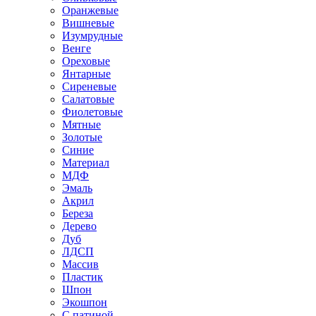
Оранжевые
Вишневые
Изумрудные
Венге
Ореховые
Янтарные
Сиреневые
Салатовые
Фиолетовые
Мятные
Золотые
Синие
Материал
МДФ
Эмаль
Акрил
Береза
Дерево
Дуб
ЛДСП
Массив
Пластик
Шпон
Экошпон
С патиной