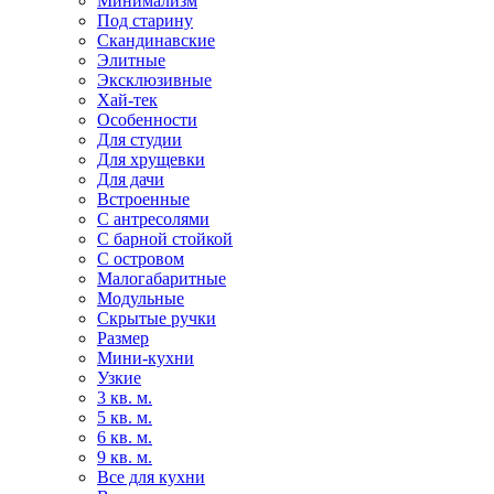
Минимализм
Под старину
Скандинавские
Элитные
Эксклюзивные
Хай-тек
Особенности
Для студии
Для хрущевки
Для дачи
Встроенные
С антресолями
С барной стойкой
С островом
Малогабаритные
Модульные
Скрытые ручки
Размер
Мини-кухни
Узкие
3 кв. м.
5 кв. м.
6 кв. м.
9 кв. м.
Все для кухни