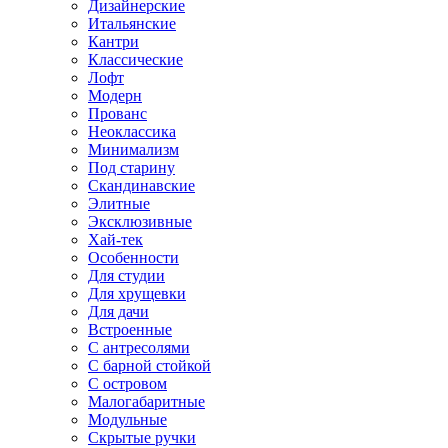
Дизайнерские
Итальянские
Кантри
Классические
Лофт
Модерн
Прованс
Неоклассика
Минимализм
Под старину
Скандинавские
Элитные
Эксклюзивные
Хай-тек
Особенности
Для студии
Для хрущевки
Для дачи
Встроенные
С антресолями
С барной стойкой
С островом
Малогабаритные
Модульные
Скрытые ручки