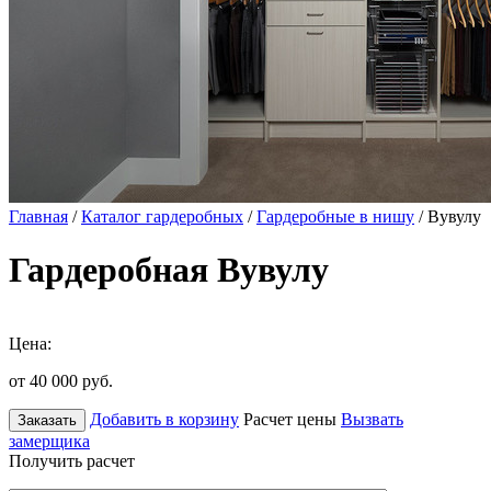
Главная
/
Каталог гардеробных
/
Гардеробные в нишу
/ Вувулу
Гардеробная Вувулу
Цена:
от 40 000
руб.
Добавить в корзину
Расчет цены
Вызвать
Заказать
замерщика
Получить расчет