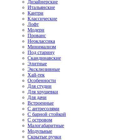
Дизайнерские
Итальянские
Кантри
Классические
Лофт
Модерн
Прованс
Неоклассика
Минимализм
Под старину
Скандинавские
Элитные
Эксклюзивные
Хай-тек
Особенности
Для студии
Для хрущевки
Для дачи
Встроенные
С антресолями
С барной стойкой
С островом
Малогабаритные
Модульные
Скрытые ручки