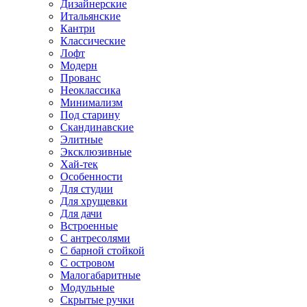
Дизайнерские
Итальянские
Кантри
Классические
Лофт
Модерн
Прованс
Неоклассика
Минимализм
Под старину
Скандинавские
Элитные
Эксклюзивные
Хай-тек
Особенности
Для студии
Для хрущевки
Для дачи
Встроенные
С антресолями
С барной стойкой
С островом
Малогабаритные
Модульные
Скрытые ручки