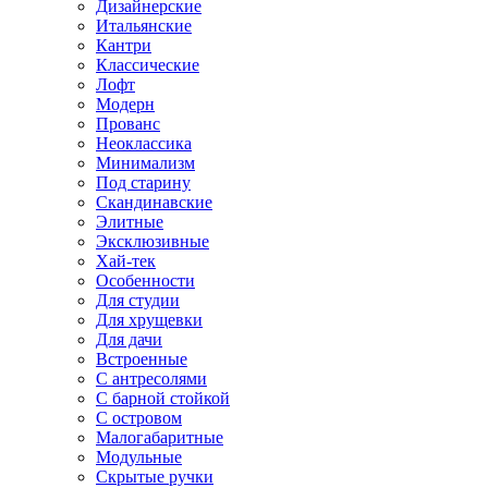
Дизайнерские
Итальянские
Кантри
Классические
Лофт
Модерн
Прованс
Неоклассика
Минимализм
Под старину
Скандинавские
Элитные
Эксклюзивные
Хай-тек
Особенности
Для студии
Для хрущевки
Для дачи
Встроенные
С антресолями
С барной стойкой
С островом
Малогабаритные
Модульные
Скрытые ручки