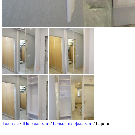
Главная
/
Шкафы-купе
/
Белые шкафы-купе
/ Бэронс