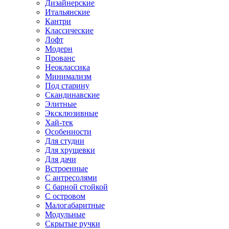
Дизайнерские
Итальянские
Кантри
Классические
Лофт
Модерн
Прованс
Неоклассика
Минимализм
Под старину
Скандинавские
Элитные
Эксклюзивные
Хай-тек
Особенности
Для студии
Для хрущевки
Для дачи
Встроенные
С антресолями
С барной стойкой
С островом
Малогабаритные
Модульные
Скрытые ручки